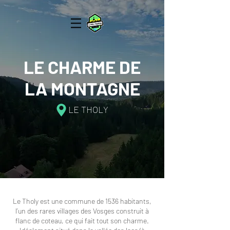
LE CHARME DE
LA MONTAGNE
LE THOLY
Le Tholy est une commune de 1536 habitants,
l’un des rares villages des Vosges construit à
flanc de coteau, ce qui fait tout son charme.