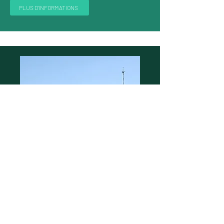
PLUS D'INFORMATIONS
PATRIMOINE LOCAL
LES VITRAUX DE L'ÉGLISE
L’église possède de très beaux vitraux réalisés