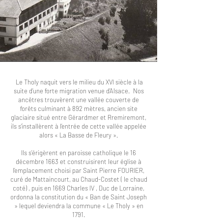
Le Tholy naquit vers le milieu du XVI siècle à la
suite d’une forte migration venue d’Alsace. Nos
ancêtres trouvèrent une vallée couverte de
forêts culminant à 892 mètres, ancien site
glaciaire situé entre Gérardmer et Rremiremont,
ils s’installèrent à l’entrée de cette vallée appelée
alors « La Basse de Fleury ».
Ils s’érigèrent en paroisse catholique le 16
décembre 1663 et construisirent leur église à
l’emplacement choisi par Saint Pierre FOURIER,
curé de Mattaincourt, au Chaud-Costet ( le chaud
coté) , puis en 1669 Charles IV , Duc de Lorraine,
ordonna la constitution du « Ban de Saint Joseph
» lequel deviendra la commune « Le Tholy » en
1791.