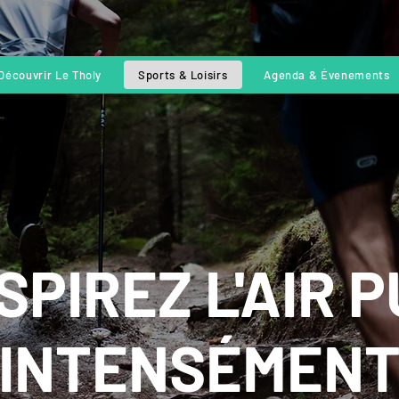
Découvrir Le Tholy
Sports & Loisirs
Agenda & Évenements
SPIREZ L'AIR P
INTENSÉMEN