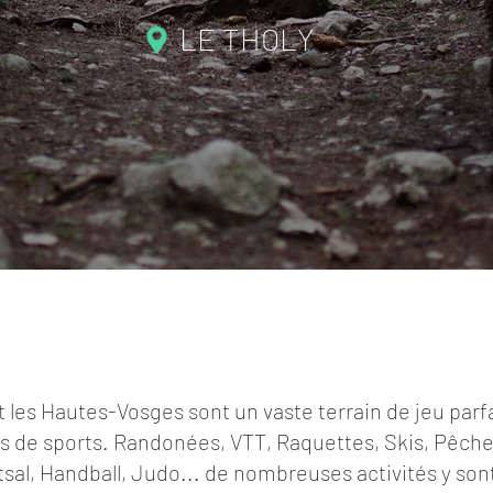
LE THOLY
t les Hautes-Vosges sont un vaste terrain de jeu parfa
 de sports. Randonées, VTT, Raquettes, Skis, Pêche
tsal, Handball, Judo... de nombreuses activités y son