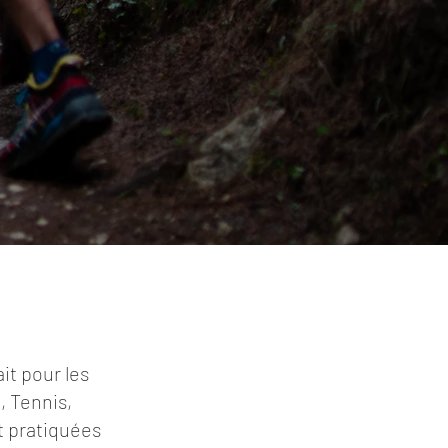
it pour les
, Tennis,
t pratiquées