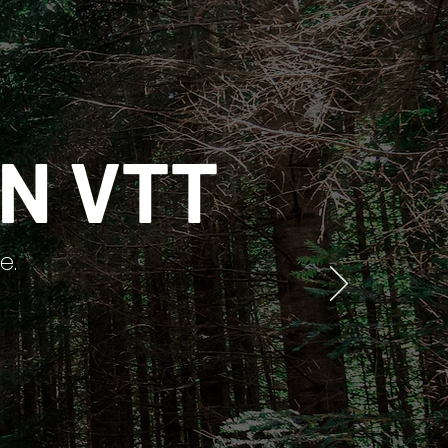
N VTT
e.