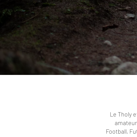
Le Tholy e
amateurs
Football, Fu