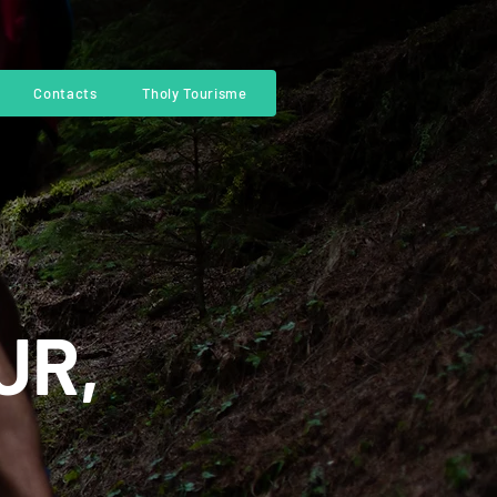
Contacts
Tholy Tourisme
UR,
T