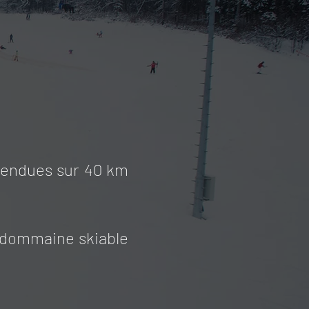
étendues sur 40 km
d dommaine skiable