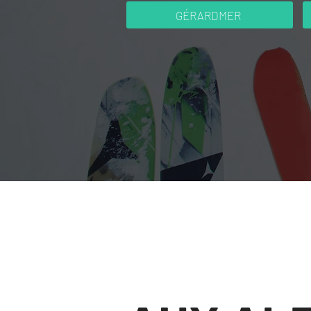
GÉRARDMER
AUX A