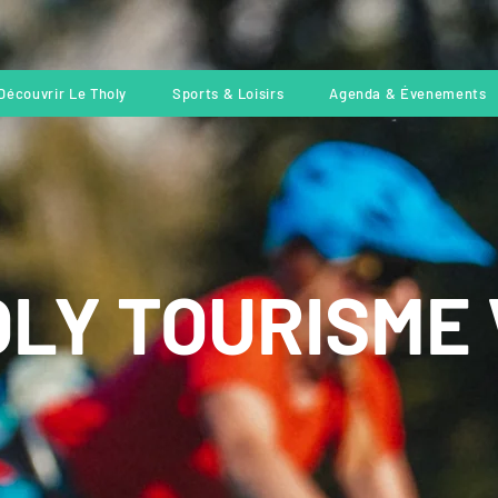
Découvrir Le Tholy
Sports & Loisirs
Agenda & Évenements
LY TOURISME