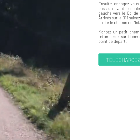
Ensuite engagez-vous
passez devant le chale
gauche vers le Col de
Arrivés sur la D11 suiv
droite le chemin de l'Inf
Montez un petit chemi
retomberez sur l'itinér
point de départ.
TÉLÉCHARGEZ 