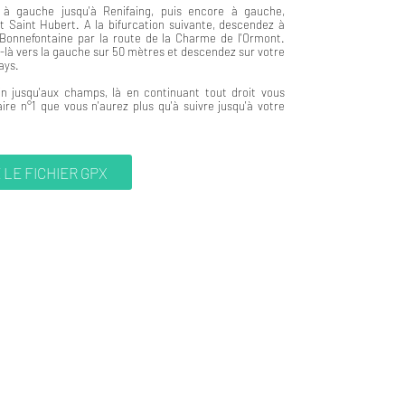
 à gauche jusqu'à Renifaing, puis encore à gauche,
t Saint Hubert. A la bifurcation suivante, descendez à
 Bonnefontaine par la route de la Charme de l'Ormont.
ez-là vers la gauche sur 50 mètres et descendez sur votre
ays.
n jusqu'aux champs, là en continuant tout droit vous
aire n°1 que vous n'aurez plus qu'à suivre jusqu'à votre
LE FICHIER GPX