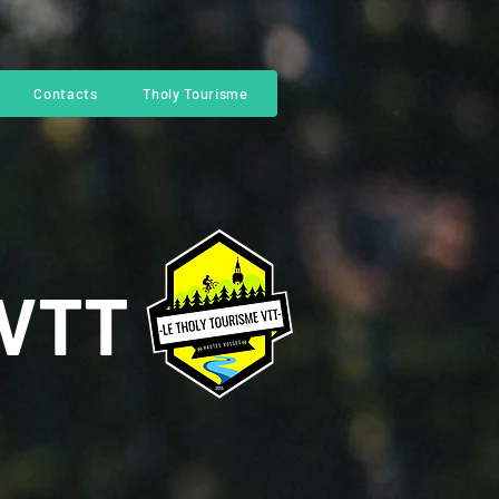
Contacts
Tholy Tourisme
 VTT