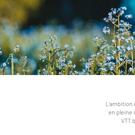
LIENS U
L'ambition e
en pleine 
VTT b