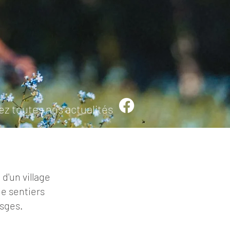
ez toutes nos actualités
 d'un village
de sentiers
osges.