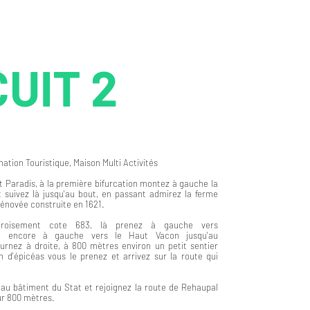
CUIT 2
mation Touristique, Maison Multi
Activités
t Paradis, à la première bifurcation montez à gauche la
t suivez là jusqu'au bout, en passant admirez la ferme
 rénovée construite en 1621.
 croisement cote 683, là prenez à gauche vers
ite encore à gauche vers le Haut Vacon jusqu'au
urnez à droite, à 800 mètres environ un petit sentier
n d'épicéas vous le prenez et arrivez sur la route qui
au bâtiment du Stat et rejoignez la route de Rehaupal
ur 800 mètres.